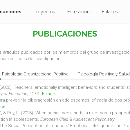
icaciones
Proyectos
Formación
Enlaces
PUBLICACIONES
 artículos publicados por los miembros del grupo de investigación
ncipales líneas de investigación.
Psicología Organizacional Positiva
Psicología Positiva y Salud
(2026). Teachers’ emotionally intelligent behaviors and students’
y of Education
,
41
91.
Enlace.
para prevenir la ciberagresión en adolescentes: eficacia de dos p
ace.
., & Rey, L. (2026). When social media hurts: a nine-month prospe
ation in adolescents.
European Child & Adolescent Psychiatry
,
The Social Perception of Teachers’ Emotional Intelligence and Pr