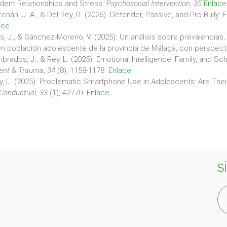
udent Relationships and Stress.
Psychosocial Intervention
,
35
Enlace
chán, J. A., & Del Rey, R. (2026). Defender, Passive, and Pro-Bully:
ace.
 J., & Sánchez-Moreno, V. (2025). Un análisis sobre prevalencias, 
 en población adolescente de la provincia de Málaga, con perspec
ados, J., & Rey, L. (2025). Emotional Intelligence, Family, and Sc
ment & Trauma
,
34
(8), 1158-1178.
Enlace.
y, L. (2025). Problematic Smartphone Use in Adolescents: Are Their
 Conductual
,
33
(1), 42770.
Enlace.
S