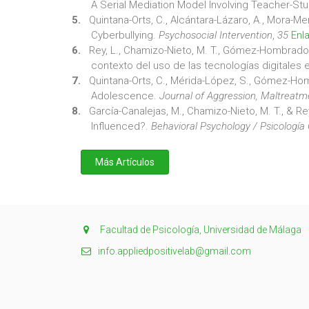
A Serial Mediation Model Involving Teacher-St
Quintana-Orts, C., Alcántara-Lázaro, A., Mora-Mer
Cyberbullying.
Psychosocial Intervention
,
35
Enl
Rey, L., Chamizo-Nieto, M. T., Gómez-Hombrados,
contexto del uso de las tecnologías digitales
Quintana-Orts, C., Mérida-López, S., Gómez-Hombr
Adolescence.
Journal of Aggression, Maltreat
García-Canalejas, M., Chamizo-Nieto, M. T., & Re
Influenced?.
Behavioral Psychology / Psicología
Más Artículos
Facultad de Psicología, Universidad de Málaga
info.appliedpositivelab@gmail.com