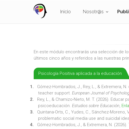
Inicio
Nosotr@s
Publ
En este módulo encontrarás una selección de los
últimos cinco años y referidos a las nuestras pri
Psicología Positiva aplicada a la educación
Gómez-Hombrados, J., Rey, L., & Extremera, N. 
teacher support.
European Journal of Psycholog
Rey, L., & Chamizo-Nieto, M. T. (2026). Educar 
psicoeducación.
Estudios sobre Educación
,
Enl
Quintana-Orts, C., Yudes, C., Sánchez-Moreno, V
problematic social media use and suicidal ide
Gómez-Hombrados, J., & Extremera, N. (2026). 